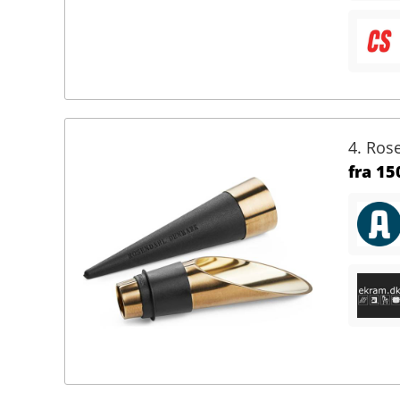
4. Ros
fra
150