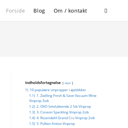
Forside
Blog
Om / kontakt
Indholdsfortegnelse
skjul
1)
10 populære vinpropper i øjeblikket
1.1)
1. Zwilling Fresh & Save Vacuum Wine
Vinprop 3stk
1.2)
2. OXO Selvlukkende 2 Stk Vinprop
1.3)
3. Coravin Sparkling Vinprop 2stk
1.4)
4. Rosendahl Grand Cru Vinprop 2stk
1.5)
5. Pulltex Antiox Vinprop