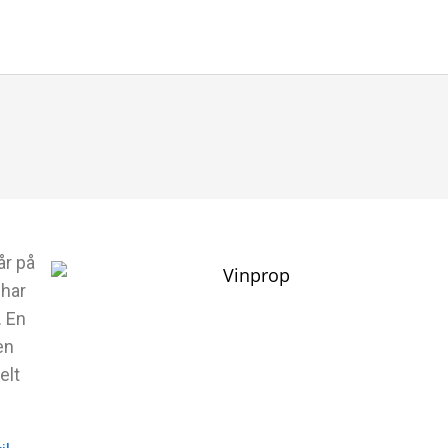
år på
 har
. En
en
elt