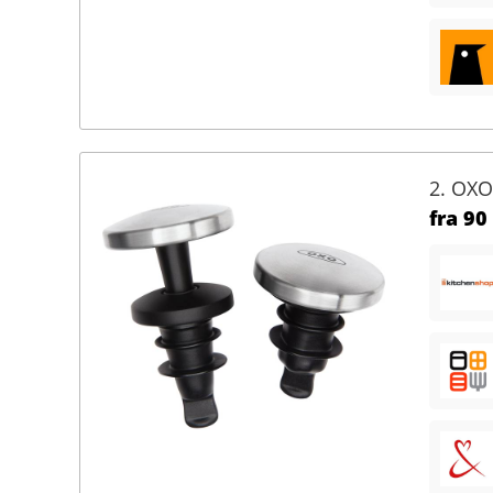
2. OXO
fra
90 