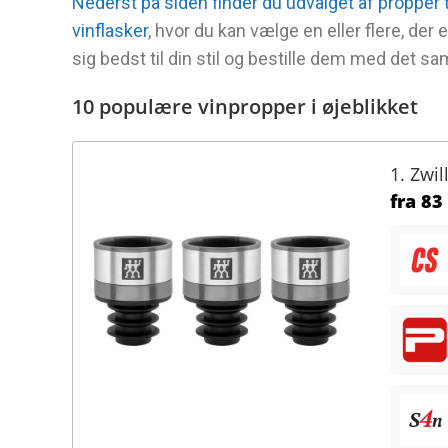
Nederst på siden finder du udvalget af propper t
vinflasker
, hvor du kan vælge en eller flere, der 
sig bedst til din stil og bestille dem med det s
10 populære vinpropper i øjeblikket
1. Zwi
fra
83 