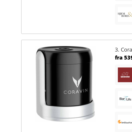
3. Cor
fra
539