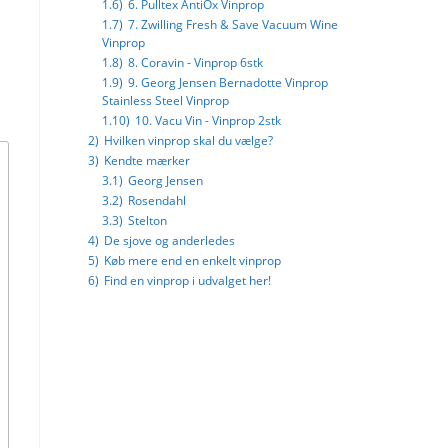
1.6)
6. Pulltex AntiOx Vinprop
1.7)
7. Zwilling Fresh & Save Vacuum Wine
Vinprop
1.8)
8. Coravin - Vinprop 6stk
1.9)
9. Georg Jensen Bernadotte Vinprop
Stainless Steel Vinprop
1.10)
10. Vacu Vin - Vinprop 2stk
2)
Hvilken vinprop skal du vælge?
3)
Kendte mærker
3.1)
Georg Jensen
3.2)
Rosendahl
3.3)
Stelton
4)
De sjove og anderledes
5)
Køb mere end en enkelt vinprop
6)
Find en vinprop i udvalget her!