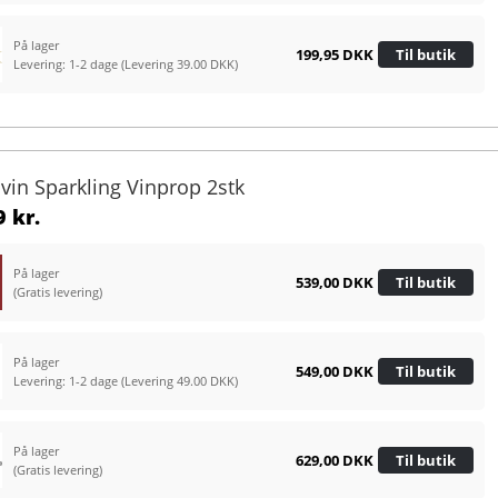
På lager
199,95 DKK
Til butik
Levering: 1-2 dage
(Levering 39.00 DKK)
avin Sparkling Vinprop 2stk
 kr.
På lager
539,00 DKK
Til butik
(Gratis levering)
På lager
549,00 DKK
Til butik
Levering: 1-2 dage
(Levering 49.00 DKK)
På lager
629,00 DKK
Til butik
(Gratis levering)